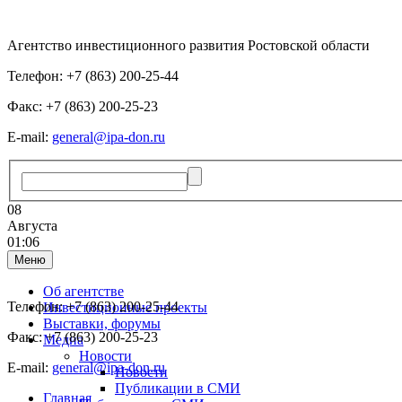
Агентство инвестиционного развития Ростовской области
Телефон: +7 (863) 200-25-44
Факс: +7 (863) 200-25-23
E-mail:
general@ipa-don.ru
08
Августа
01:06
Меню
Об агентстве
Телефон: +7 (863) 200-25-44
Инвестиционные проекты
Выставки, форумы
Факс: +7 (863) 200-25-23
Медиа
Новости
E-mail:
general@ipa-don.ru
Новости
Публикации в СМИ
Главная