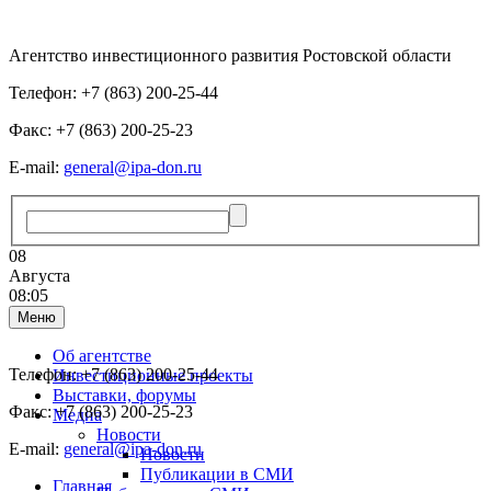
Агентство инвестиционного развития Ростовской области
Телефон: +7 (863) 200-25-44
Факс: +7 (863) 200-25-23
E-mail:
general@ipa-don.ru
08
Августа
08:05
Меню
Об агентстве
Телефон: +7 (863) 200-25-44
Инвестиционные проекты
Выставки, форумы
Факс: +7 (863) 200-25-23
Медиа
Новости
E-mail:
general@ipa-don.ru
Новости
Публикации в СМИ
Главная