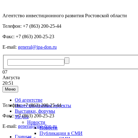
Агентство инвестиционного развития Ростовской области
Телефон: +7 (863) 200-25-44
Факс: +7 (863) 200-25-23
E-mail:
general@ipa-don.ru
07
Августа
20:51
Меню
Об агентстве
Телефон: +7 (863) 200-25-44
Инвестиционные проекты
Выставки, форумы
Факс: +7 (863) 200-25-23
Медиа
Новости
E-mail:
general@ipa-don.ru
Новости
Публикации в СМИ
Главная