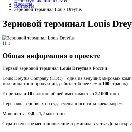
Публикации в СМИ
Проекты
Контакты
Зерновой терминал Louis Dreyfus
Зерновой терминал Louis Drey
11
1
Общая информация о проекте
Первый зерновой терминал
Louis Dreyfus
в России
Louis Dreyfus Company (LDC) – одна из ведущих мировых комп
миллиона тонн продукции, работает более чем в
100
странах).
2
причала и
10
силосов общей вместимостью
52 000
тонн
Перевалка зерновых на суда смешанного типа «река-море».
Мощность –
0,8 – 1,2
млн тонн.
Стратегическое местоположение терминала в устье Дона откры