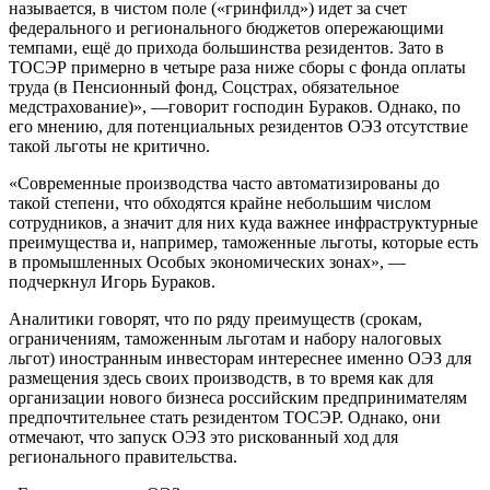
называется, в чистом поле («гринфилд») идет за счет
федерального и регионального бюджетов опережающими
темпами, ещё до прихода большинства резидентов. Зато в
ТОСЭР примерно в четыре раза ниже сборы с фонда оплаты
труда (в Пенсионный фонд, Соцстрах, обязательное
медстрахование)», —говорит господин Бураков. Однако, по
его мнению, для потенциальных резидентов ОЭЗ отсутствие
такой льготы не критично.
«Современные производства часто автоматизированы до
такой степени, что обходятся крайне небольшим числом
сотрудников, а значит для них куда важнее инфраструктурные
преимущества и, например, таможенные льготы, которые есть
в промышленных Особых экономических зонах», —
подчеркнул Игорь Бураков.
Аналитики говорят, что по ряду преимуществ (срокам,
ограничениям, таможенным льготам и набору налоговых
льгот) иностранным инвесторам интереснее именно ОЭЗ для
размещения здесь своих производств, в то время как для
организации нового бизнеса российским предпринимателям
предпочтительнее стать резидентом ТОСЭР. Однако, они
отмечают, что запуск ОЭЗ это рискованный ход для
регионального правительства.