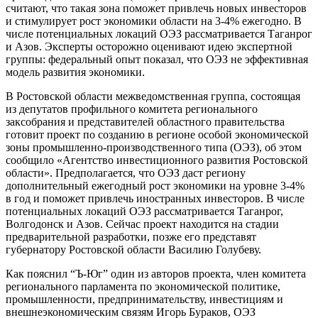
считают, что такая зона поможет привлечь новых инвесторов
и стимулирует рост экономики области на 3-4% ежегодно. В
числе потенциальных локаций ОЭЗ рассматривается Таганрог
и Азов. Эксперты осторожно оценивают идею экспертной
группы: федеральный опыт показал, что ОЭЗ не эффективная
модель развития экономики.
В Ростовской области межведомственная группа, состоящая
из депутатов профильного комитета регионального
заксобрания и представителей областного правительства
готовит проект по созданию в регионе особой экономической
зоны промышленно-производственного типа (ОЭЗ), об этом
сообщило «Агентство инвестиционного развития Ростовской
области». Предполагается, что ОЭЗ даст региону
дополнительный ежегодный рост экономики на уровне 3-4%
в год и поможет привлечь иностранных инвесторов. В числе
потенциальных локаций ОЭЗ рассматривается Таганрог,
Волгодонск и Азов. Сейчас проект находится на стадии
предварительной разработки, позже его представят
губернатору Ростовской области Василию Голубеву.
Как пояснил “Ъ-Юг” один из авторов проекта, член комитета
регионального парламента по экономической политике,
промышленности, предпринимательству, инвестициям и
внешнеэкономическим связям Игорь Бураков, ОЭЗ