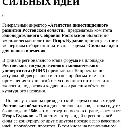
СИЛЬНЫХ ИДЕЙ
6
Генеральный директор
«Агентства инвестиционного
развития Ростовской области»
, председатель комитета
Законодательного Собрания Ростовской области
по
экономической политике
Игорь Бураков
принял участие в
экспертном отборе инициатив для форума
«Сильные идеи
для нового времени»
.
В финале регионального этапа форума на площадке
Ростовского государственного экономического
университета (РИНХ)
представили
10
проектов по
актуальной для региона и страны проблематике – от
применения технологий искусственного интеллекта до
экологии, подготовки кадров и сохранения объектов
культурного наследия.
– По числу заявок на президентский форум сильных идей
Ростовская область
входит в число лидеров, в этом году их
было подано
2646
– это четвертое место в стране, – отмечает
Игорь Бураков
. – При этом авторы идей и регионы всё
сильнее конкурируют друг с другом прежде всего качеством
идей, проработки проектов. В том числе на региональном