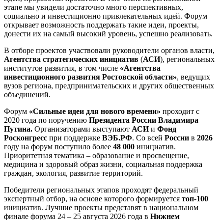
этапе мы увидели достаточно много перспективных,
социально и инвестиционно привлекательных идей. Форум
открывает возможность поддержать такие идеи, проекты,
донести их на самый высокий уровень, успешно реализовать.
В отборе проектов участвовали руководители органов власти,
Агентства стратегических инициатив
(
АСИ
), региональных
институтов развития, в том числе
«Агентства
инвестиционного развития Ростовской области»
, ведущих
вузов региона, предпринимательских и других общественных
объединений.
Форум
«Сильные идеи для нового времени»
проходит с
2020 года по поручению
Президента России Владимира
Путина.
Организаторами выступают
АСИ
и
Фонд
Росконгресс
при поддержке
ВЭБ.РФ
. Со всей
России
в
2026
году на форум поступило более
48 000
инициатив.
Приоритетная тематика – образование и просвещение,
медицина и здоровый образ жизни, социальная поддержка
граждан, экология, развитие территорий.
Победители региональных этапов проходят федеральный
экспертный отбор, на основе которого формируется
топ-100
инициатив. Лучшие проекты представят в национальном
финале форума 24 – 25 августа 2026 года в
Нижнем