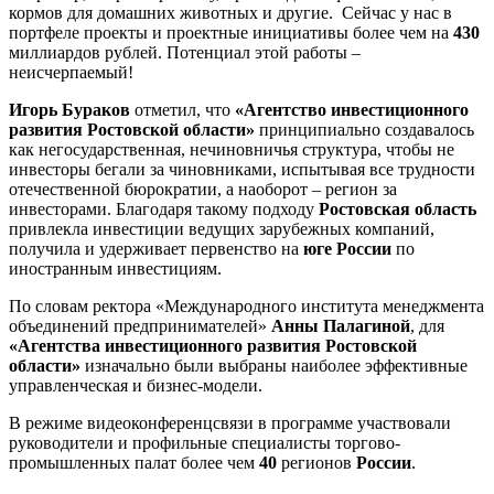
кормов для домашних животных и другие. Сейчас у нас в
портфеле проекты и проектные инициативы более чем на
430
миллиардов рублей. Потенциал этой работы –
неисчерпаемый!
Игорь Бураков
отметил, что
«Агентство инвестиционного
развития Ростовской области»
принципиально создавалось
как негосударственная, нечиновничья структура, чтобы не
инвесторы бегали за чиновниками, испытывая все трудности
отечественной бюрократии, а наоборот – регион за
инвесторами. Благодаря такому подходу
Ростовская область
привлекла инвестиции ведущих зарубежных компаний,
получила и удерживает первенство на
юге России
по
иностранным инвестициям.
По словам ректора «Международного института менеджмента
объединений предпринимателей»
Анны Палагиной
, для
«Агентства инвестиционного развития Ростовской
области»
изначально были выбраны наиболее эффективные
управленческая и бизнес-модели.
В режиме видеоконференцсвязи в программе участвовали
руководители и профильные специалисты торгово-
промышленных палат более чем
40
регионов
России
.