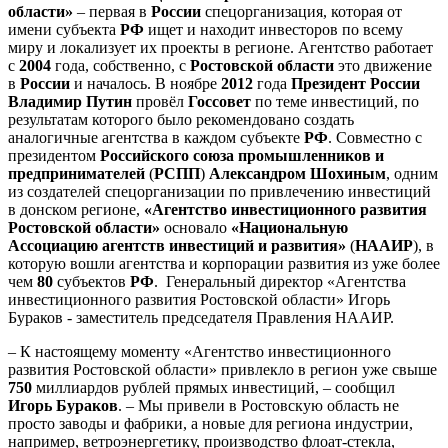
области»
– первая в
России
спецорганизация, которая от
имени субъекта
РФ
ищет и находит инвесторов по всему
миру и локализует их проекты в регионе. Агентство работает
с
2004
года, собственно, с
Ростовской области
это движение
в
России
и началось. В ноябре
2012
года
Президент России
Владимир Путин
провёл
Госсовет
по теме инвестиций, по
результатам которого было рекомендовано создать
аналогичные агентства в каждом субъекте
РФ
. Совместно с
президентом
Российского союза промышленников и
предпринимателей
(
РСПП
)
Александром Шохиным
, одним
из создателей спецорганизации по привлечению инвестиций
в донском регионе,
«Агентство инвестиционного развития
Ростовской области»
основало
«Национальную
Ассоциацию агентств инвестиций и развития»
(
НААИР
), в
которую вошли агентства и корпорации развития из уже более
чем
80
субъектов
РФ
. Генеральный директор «Агентства
инвестиционного развития Ростовской области» Игорь
Бураков - заместитель председателя Правления НААИР.
– К настоящему моменту «Агентство инвестиционного
развития Ростовской области» привлекло в регион уже свыше
750
миллиардов рублей прямых инвестиций, – сообщил
Игорь Бураков
. – Мы привели в Ростовскую область не
просто заводы и фабрики, а новые для региона индустрии,
например, ветроэнергетику, производство флоат-стекла,