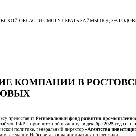
СКОЙ ОБЛАСТИ СМОГУТ БРАТЬ ЗАЙМЫ ПОД 3% ГОДО
Е КОМПАНИИ В РОСТОВС
ДОВЫХ
несу предоставит
Региональный фонд развития промышленнос
 займов
РФРП
приоритетной выдвинул в декабре
2025
года с пл
еской политике, генеральный директор
«Агентства инвестицио
ком заседании Набсовета фонда инициативу поддержали.