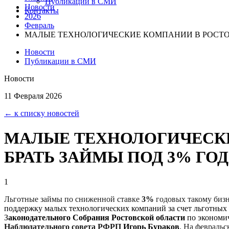
Публикации в СМИ
Новости
Контакты
2026
Февраль
МАЛЫЕ ТЕХНОЛОГИЧЕСКИЕ КОМПАНИИ В РОСТОВ
Новости
Публикации в СМИ
Новости
11 Февраля 2026
← к списку новостей
МАЛЫЕ ТЕХНОЛОГИЧЕСКИ
БРАТЬ ЗАЙМЫ ПОД 3% ГО
1
Льготные займы по сниженной ставке
3%
годовых такому биз
поддержку малых технологических компаний за счет льготных
З
аконодательного Собрания Ростовской области
по экономич
Наблюдательного совета
РФРП
Игорь Бураков
.
На февральс