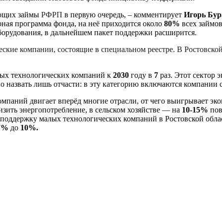
ающих займы
РФРП
в первую очередь, – комментирует
Игорь Бур
рная программа фонда, на неё приходится около
80%
всех займов
борудования, в дальнейшем пакет поддержки расширится.
ские компании, состоящие в специальном реестре. В Ростовской
лых технологических компаний к
2030
году в
7
раз. Этот сектор 
 назвать лишь отчасти: в эту категорию включаются компании 
омпаний двигает вперёд многие отрасли, от чего выигрывает эк
изить энергопотребление, в сельском хозяйстве — на
10-15%
пов
 поддержку малых технологических компаний в Ростовской обла
7%
до
10%.