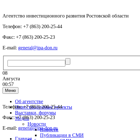
Агентство инвестиционного развития Ростовской области
Телефон: +7 (863) 200-25-44
Факс: +7 (863) 200-25-23
E-mail:
general@ipa-don.ru
08
Августа
00:57
Меню
Об агентстве
Телефон: +7 (863) 200-25-44
Инвестиционные проекты
Выставки, форумы
Факс: +7 (863) 200-25-23
Медиа
Новости
E-mail:
general@ipa-don.ru
Новости
Публикации в СМИ
Главная