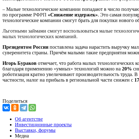
– Малые технологические компании попадают в число получ
по программе
РФРП
«Снижение издержек»
. Это самая популя
технологические компании смогут брать для покупки нового о
Льготными займами смогут воспользоваться малые технологиче
малых технологических компаний.
Президентом России
поставлена задача нарастить выручку ма
суверенитета страны. Причём малыми такие предприятия можно
Игорь Бураков
отмечает, что работа малых технологических к
благодаря применению «умных» технологий можно на
20%
сн
роботизация кратно увеличивают производительность труда. В
частности, налог на прибыль в региональной части снижен с
1
Поделиться
Об агентстве
Инвестиционные проекты
Выставки, форумы
Медиа