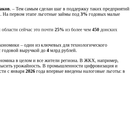
аков
. – Тем самым сделан шаг в поддержку таких предприятий
. На первом этапе льготные займы под
3%
годовых малые
 области сейчас это почти
25%
из более чем
450
донских
экономики – один из ключевых для технологического
с годовой выручкой до
4
млрд рублей.
ономика в целом и все жители региона. В ЖКХ, например,
ысить урожайность. В промышленности цифровизация и
сти с января
2026
года впервые введены налоговые льготы: в