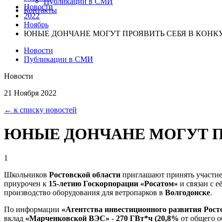
Публикации в СМИ
Новости
Контакты
2022
Ноябрь
ЮНЫЕ ДОНЧАНЕ МОГУТ ПРОЯВИТЬ СЕБЯ В КОНК
Новости
Публикации в СМИ
Новости
21 Ноября 2022
← к списку новостей
ЮНЫЕ ДОНЧАНЕ МОГУТ П
1
Школьников
Ростовской области
приглашают принять участие
приурочен к
15-летию Госкорпорации «Росатом»
и связан с е
производство оборудования для ветропарков в
Волгодонске
.
По информации
«Агентства инвестиционного развития Рост
вклад
«Марченковской ВЭС»
-
270 ГВт*ч
(20,8%
от общего о