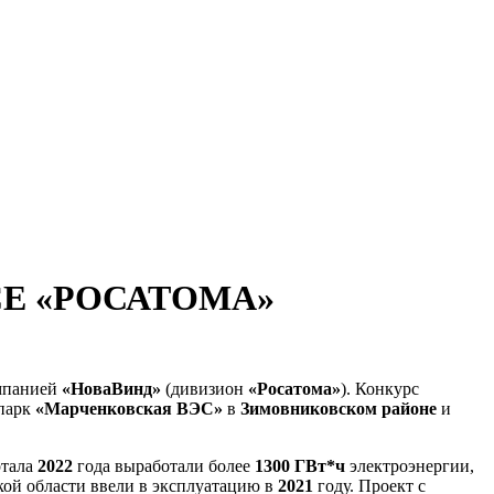
Е «РОСАТОМА»
омпанией
«НоваВинд»
(дивизион
«Росатома»
). Конкурс
опарк
«Марченковская ВЭС»
в
Зимовниковском районе
и
ртала
2022
года выработали более
1300 ГВт*ч
электроэнергии,
кой области ввели в эксплуатацию в
2021
году. Проект с