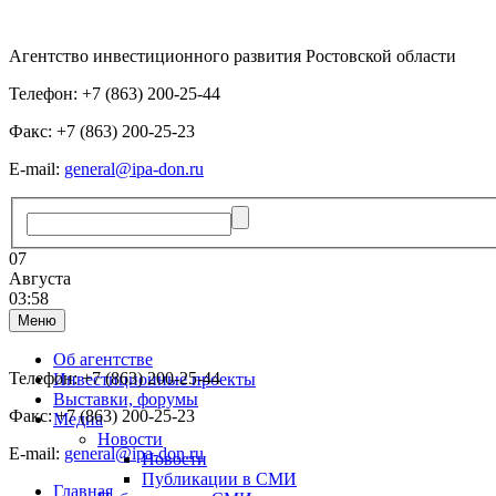
Агентство инвестиционного развития Ростовской области
Телефон: +7 (863) 200-25-44
Факс: +7 (863) 200-25-23
E-mail:
general@ipa-don.ru
07
Августа
03:58
Меню
Об агентстве
Телефон: +7 (863) 200-25-44
Инвестиционные проекты
Выставки, форумы
Факс: +7 (863) 200-25-23
Медиа
Новости
E-mail:
general@ipa-don.ru
Новости
Публикации в СМИ
Главная