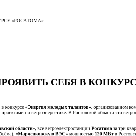
УРСЕ «РОСАТОМА»
РОЯВИТЬ СЕБЯ В КОНКУРС
 в конкурсе
«Энергия молодых талантов»
, организованном к
ё проектами по ветроэнергетике. В Ростовской области это ветр
овской области»
, все ветроэлектростанции
Росатома
за три ква
бъёма).
«Марченковскую ВЭС»
мощностью
120 МВт
в Ростовс