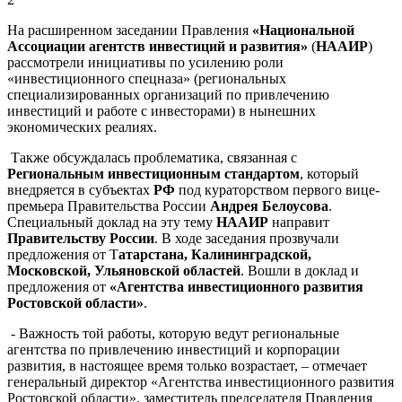
На расширенном заседании Правления
«Национальной
Ассоциации агентств инвестиций и развития»
(
НААИР
)
рассмотрели инициативы по усилению роли
«инвестиционного спецназа» (региональных
специализированных организаций по привлечению
инвестиций и работе с инвесторами) в нынешних
экономических реалиях.
Также обсуждалась проблематика, связанная с
Региональным инвестиционным стандартом
, который
внедряется в субъектах
РФ
под
кураторством первого вице-
премьера Правительства России
Андрея Белоусова
.
Специальный доклад на эту тему
НААИР
направит
Правительству России
. В ходе заседания прозвучали
предложени
я
от Т
атарстана, Калининградской,
Московской, Ульяновской
областей
. Вошли в доклад и
предложения от
«Агентства инвестиционного развития
Ростовской области»
.
- Важность той работы, которую ведут региональные
агентства по привлечению инвестиций и корпорации
развития, в настоящее время только возрастает
, – отмечает
генеральный директор «Агентства инвестиционного развития
Ростовской области», заместитель председателя Правления