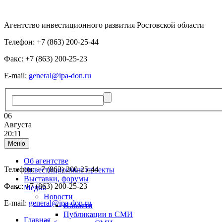
Агентство инвестиционного развития Ростовской области
Телефон: +7 (863) 200-25-44
Факс: +7 (863) 200-25-23
E-mail:
general@ipa-don.ru
06
Августа
20:11
Меню
Об агентстве
Телефон: +7 (863) 200-25-44
Инвестиционные проекты
Выставки, форумы
Факс: +7 (863) 200-25-23
Медиа
Новости
E-mail:
general@ipa-don.ru
Новости
Публикации в СМИ
Главная