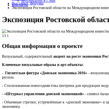
Публикации в СМИ
Выставки, форумы
Контакты
Экспозиция Ростовской области на Международном инв
Экспозиция Ростовской облас
13
1
Общая информация о проекте
Визуальный, содержательный
акцент на росте экономики Рос
Ключевые визуальные образы и арт-объекты
:
-
Гигантская фигура «Донская экономика 2016»
- визуализа
регион.
- Стилизованная новогодняя ёлка (витрина для продукции вед
-
«Штурвал управления донской экономикой»
- символ бала
- Объемные стрелки, устремлённые к «донской экономике» и з
экономику.